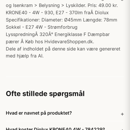
og Isenkram > Belysning > Lyskilder. Pris: 49.00 kr.
KRONE40 - 4W - 930, E27 - 370lm fraÂ Diolux
Specifikationer: Diameter: Ø45mm Længde: 78mm
Sokkel - E27 4W - Strømforbrug
LysspredningÂ 320Â° Energiklasse F Dæmpbar
pærer Â Køb hos HvidevareShoppen.dk.
Dele af indholdet på denne side kan være genereret
med hjælp fra AI.
Ofte stillede spørgsmål
Hvad er navnet på produktet?
Hvad koster Diolux KRONE40 4W - 784229?