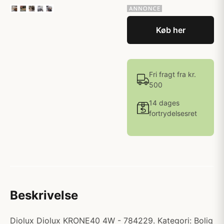
Køb her
Fri fragt fra kr.
500
14 dages
fortrydelsesret
Beskrivelse
Diolux Diolux KRONE40 4W - 784229. Kategori: Bolig