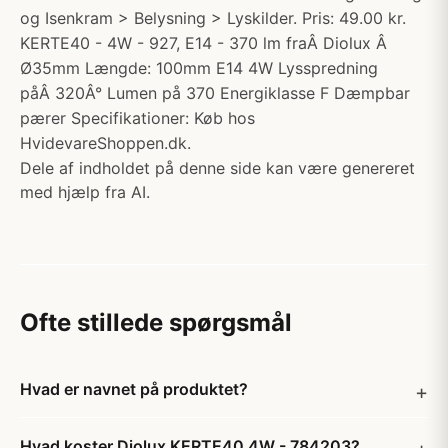
og Isenkram > Belysning > Lyskilder. Pris: 49.00 kr.
KERTE40 - 4W - 927, E14 - 370 lm fraÂ Diolux Â
Ø35mm Længde: 100mm E14 4W Lysspredning
påÂ 320Â° Lumen på 370 Energiklasse F Dæmpbar
pærer Specifikationer: Køb hos
HvidevareShoppen.dk.
Dele af indholdet på denne side kan være genereret
med hjælp fra AI.
Ofte stillede spørgsmål
Hvad er navnet på produktet?
Hvad koster Diolux KERTE40 4W - 784203?