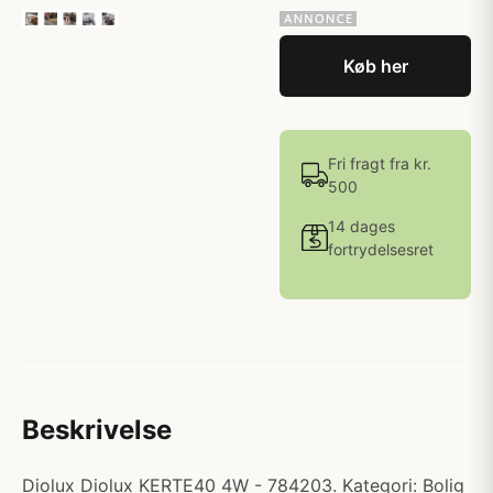
Køb her
Fri fragt fra kr.
500
14 dages
fortrydelsesret
Beskrivelse
Diolux Diolux KERTE40 4W - 784203. Kategori: Bolig