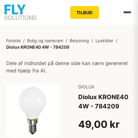
TILBUD
Forside
/
Bolig og Isenkram
/
Belysning
/
Lyskilder
/
Diolux KRONE40 4W - 784209
Dele af indholdet på denne side kan være genereret
med hjælp fra AI.
DIOLUX
Diolux KRONE40
4W - 784209
49,00 kr