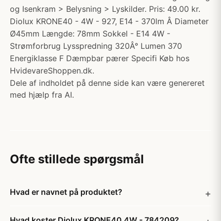
og Isenkram > Belysning > Lyskilder. Pris: 49.00 kr.
Diolux KRONE40 - 4W - 927, E14 - 370lm Â Diameter
Ø45mm Længde: 78mm Sokkel - E14 4W -
Strømforbrug Lysspredning 320Â° Lumen 370
Energiklasse F Dæmpbar pærer Specifi Køb hos
HvidevareShoppen.dk.
Dele af indholdet på denne side kan være genereret
med hjælp fra AI.
Ofte stillede spørgsmål
Hvad er navnet på produktet?
Hvad koster Diolux KRONE40 4W - 784209?