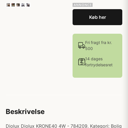
Køb her
Fri fragt fra kr.
500
14 dages
fortrydelsesret
Beskrivelse
Diolux Diolux KRONE40 4W - 784209. Kategori: Bolig