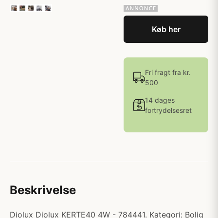
Køb her
Fri fragt fra kr.
500
14 dages
fortrydelsesret
Beskrivelse
Diolux Diolux KERTE40 4W - 784441. Kategori: Bolig