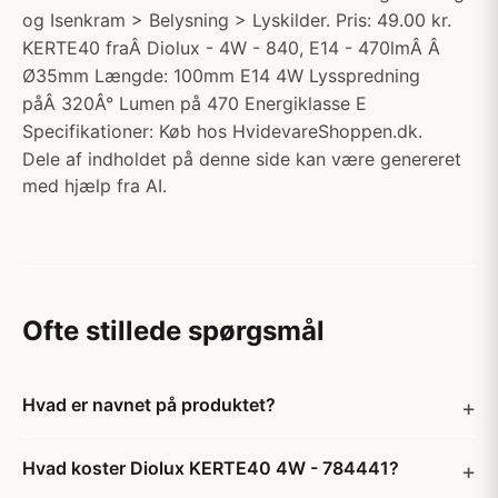
og Isenkram > Belysning > Lyskilder. Pris: 49.00 kr.
KERTE40 fraÂ Diolux - 4W - 840, E14 - 470lmÂ Â
Ø35mm Længde: 100mm E14 4W Lysspredning
påÂ 320Â° Lumen på 470 Energiklasse E
Specifikationer: Køb hos HvidevareShoppen.dk.
Dele af indholdet på denne side kan være genereret
med hjælp fra AI.
Ofte stillede spørgsmål
Hvad er navnet på produktet?
Hvad koster Diolux KERTE40 4W - 784441?