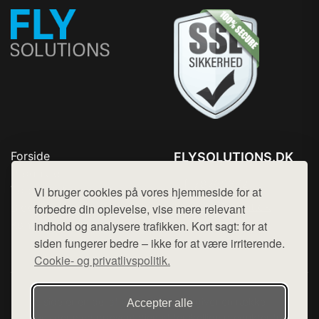
Forside
FLYSOLUTIONS.DK
Produkter
Tlf. 78768672
Top Rabatter
Vi bruger cookies på vores hjemmeside for at
Mail:
hej@want.dk
Blog
forbedre din oplevelse, vise mere relevant
Kontakt
indhold og analysere trafikken. Kort sagt: for at
Cookie- og privatlivspolitik
siden fungerer bedre – ikke for at være irriterende.
Cookie- og privatlivspolitik.
Denne side er en del af want.dk, der udgiver en række
Accepter alle
hjemmesider med præsentation af forskellige produkter fra