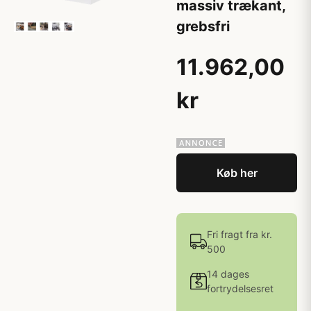
massiv trækant,
grebsfri
11.962,00
kr
Køb her
Fri fragt fra kr.
500
14 dages
fortrydelsesret