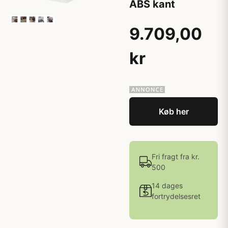
ABS kant
9.709,00
kr
Køb her
Fri fragt fra kr.
500
14 dages
fortrydelsesret