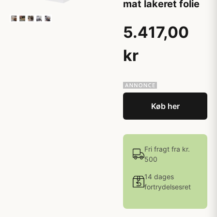
mat lakeret folie
5.417,00
kr
Køb her
Fri fragt fra kr.
500
14 dages
fortrydelsesret