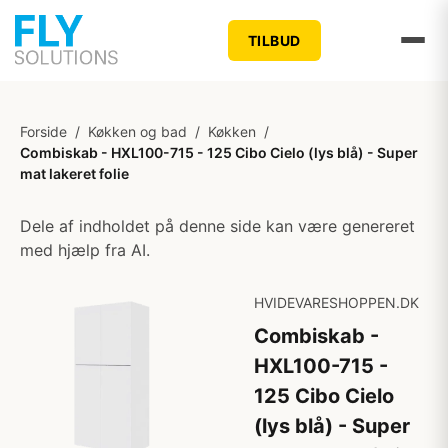
TILBUD
Forside
/
Køkken og bad
/
Køkken
/
Combiskab - HXL100-715 - 125 Cibo Cielo (lys blå) - Super
mat lakeret folie
Dele af indholdet på denne side kan være genereret
med hjælp fra AI.
HVIDEVARESHOPPEN.DK
Combiskab -
HXL100-715 -
125 Cibo Cielo
(lys blå) - Super