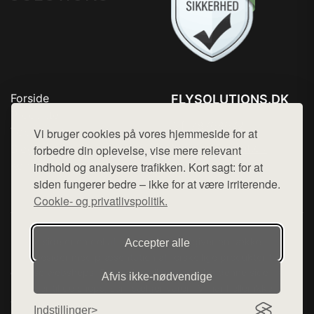
Forside
FLYSOLUTIONS.DK
Produkter
Tlf. 78768672
Top Rabatter
Vi bruger cookies på vores hjemmeside for at
Mail:
hej@want.dk
Blog
forbedre din oplevelse, vise mere relevant
Kontakt
indhold og analysere trafikken. Kort sagt: for at
Cookie- og privatlivspolitik
siden fungerer bedre – ikke for at være irriterende.
Cookie- og privatlivspolitik.
Denne side er en del af want.dk, der udgiver en række
Accepter alle
hjemmesider med præsentation af forskellige produkter fra
diverse webshops. Der sælges ikke varer fra denne side - vi
Afvis ikke‑nødvendige
henviser til de shops, som sælger varen. Vi har heller ikke
varerne på lager.
Indstillinger