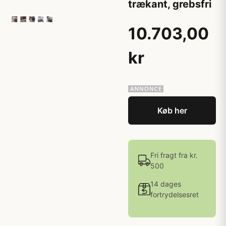
trækant, grebsfri
10.703,00
kr
Køb her
Fri fragt fra kr.
500
14 dages
fortrydelsesret