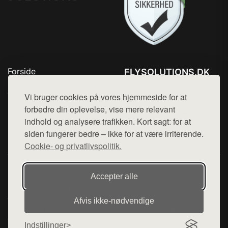
Forside
FLYSOLUTIONS.DK
Produkter
Tlf. 78768672
Top Rabatter
Vi bruger cookies på vores hjemmeside for at
Mail:
hej@want.dk
Blog
forbedre din oplevelse, vise mere relevant
Kontakt
indhold og analysere trafikken. Kort sagt: for at
Cookie- og privatlivspolitik
siden fungerer bedre – ikke for at være irriterende.
Cookie- og privatlivspolitik.
Denne side er en del af want.dk, der udgiver en række
Accepter alle
hjemmesider med præsentation af forskellige produkter fra
diverse webshops. Der sælges ikke varer fra denne side - vi
Afvis ikke‑nødvendige
henviser til de shops, som sælger varen. Vi har heller ikke
varerne på lager.
Indstillinger