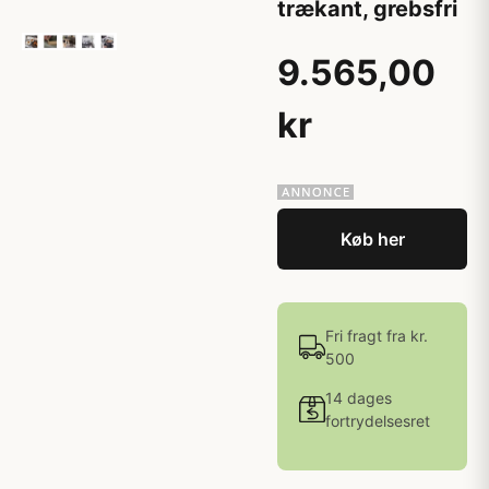
trækant, grebsfri
9.565,00
kr
Køb her
Fri fragt fra kr.
500
14 dages
fortrydelsesret