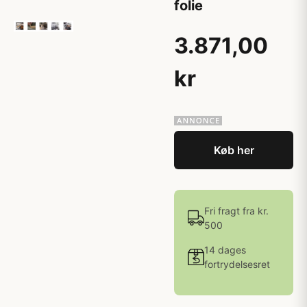
folie
3.871,00
kr
Køb her
Fri fragt fra kr.
500
14 dages
fortrydelsesret