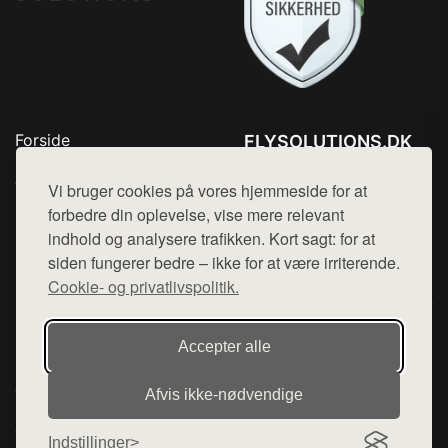
Forside
FLYSOLUTIONS.DK
Produkter
Tlf. 78768672
Top Rabatter
Vi bruger cookies på vores hjemmeside for at
Mail:
hej@want.dk
Blog
forbedre din oplevelse, vise mere relevant
Kontakt
indhold og analysere trafikken. Kort sagt: for at
Cookie- og privatlivspolitik
siden fungerer bedre – ikke for at være irriterende.
Cookie- og privatlivspolitik.
Denne side er en del af want.dk, der udgiver en række
Accepter alle
hjemmesider med præsentation af forskellige produkter fra
diverse webshops. Der sælges ikke varer fra denne side - vi
Afvis ikke‑nødvendige
henviser til de shops, som sælger varen. Vi har heller ikke
varerne på lager.
Indstillinger