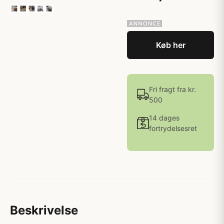
Køb her
Fri fragt fra kr.
500
14 dages
fortrydelsesret
Beskrivelse