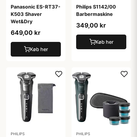
Panasonic ES-RT37-
Philips S1142/00
K503 Shaver
Barbermaskine
Wet&Dry
349,00 kr
649,00 kr
Køb her
Køb her
PHILIPS
PHILIPS