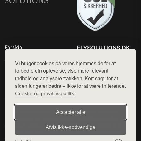
Forside
FLYSOLUTIONS.DK
Produkter
Tlf. 78768672
Top Rabatter
Vi bruger cookies på vores hjemmeside for at
Mail:
hej@want.dk
Blog
forbedre din oplevelse, vise mere relevant
Kontakt
indhold og analysere trafikken. Kort sagt: for at
Cookie- og privatlivspolitik
siden fungerer bedre – ikke for at være irriterende.
Cookie- og privatlivspolitik.
Denne side er en del af want.dk, der udgiver en række
Accepter alle
hjemmesider med præsentation af forskellige produkter fra
diverse webshops. Der sælges ikke varer fra denne side - vi
Afvis ikke‑nødvendige
henviser til de shops, som sælger varen. Vi har heller ikke
varerne på lager.