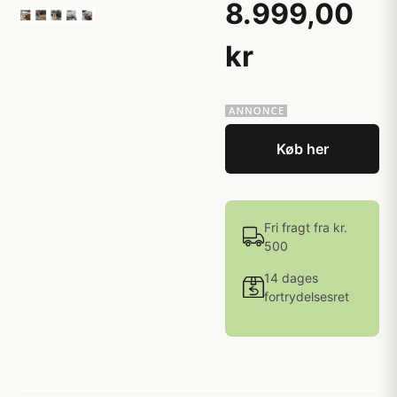
8.999,00
kr
Køb her
Fri fragt fra kr.
500
14 dages
fortrydelsesret