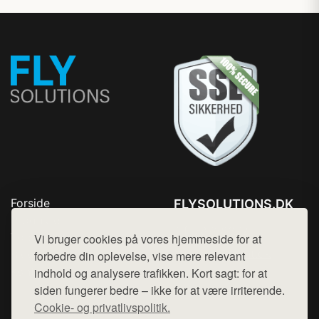
Forside
FLYSOLUTIONS.DK
Produkter
Tlf. 78768672
Top Rabatter
Vi bruger cookies på vores hjemmeside for at
Mail:
hej@want.dk
Blog
forbedre din oplevelse, vise mere relevant
Kontakt
indhold og analysere trafikken. Kort sagt: for at
Cookie- og privatlivspolitik
siden fungerer bedre – ikke for at være irriterende.
Cookie- og privatlivspolitik.