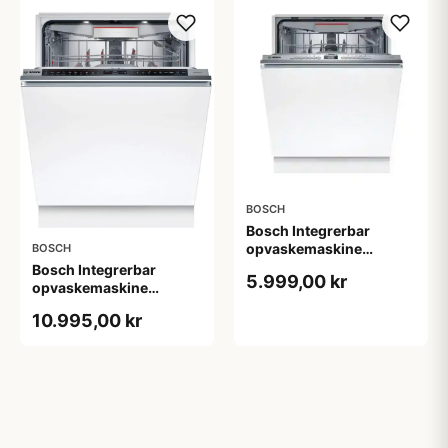
BOSCH
Bosch Integrerbar
opvaskemaskine
BOSCH
SMV4HVX00E
Bosch Integrerbar
5.999,00 kr
opvaskemaskine
SMD8TCX04E - 2+2 års
10.995,00 kr
garanti