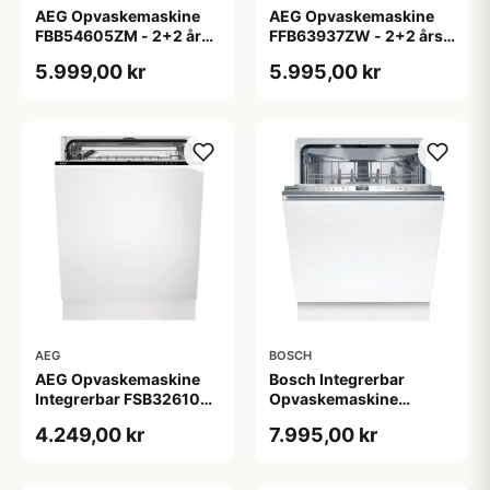
AEG Opvaskemaskine
AEG Opvaskemaskine
FBB54605ZM - 2+2 års
FFB63937ZW - 2+2 års
garanti
garanti
5.999,00 kr
5.995,00 kr
AEG
BOSCH
AEG Opvaskemaskine
Bosch Integrerbar
Integrerbar FSB32610Z -
Opvaskemaskine
2+2 års garanti
SMV6ZCX03E - 2+2 års
4.249,00 kr
7.995,00 kr
garanti