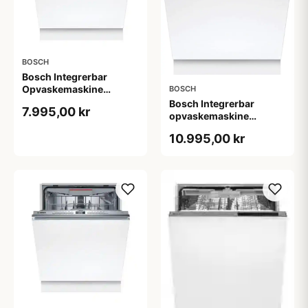
BOSCH
Bosch Integrerbar
Opvaskemaskine
BOSCH
SMV6ZCX03E - 2+2 års
Bosch Integrerbar
7.995,00 kr
garanti
opvaskemaskine
SMD8TCX04E - 2+2 års
10.995,00 kr
garanti