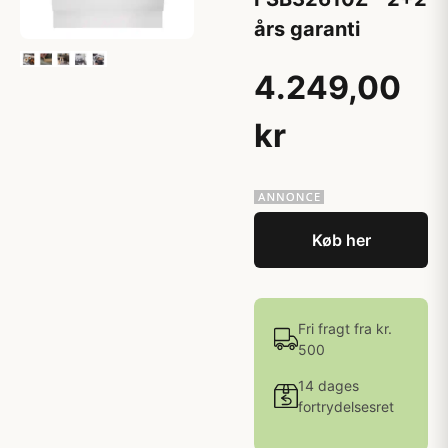
års garanti
4.249,00
kr
Køb her
Fri fragt fra kr.
500
14 dages
fortrydelsesret