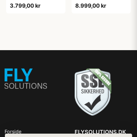
6100-90T
Opvaskemaskine
3.799,00 kr
8.999,00 kr
SX75ZX07CE - 2+2 års
garanti
Forside
FLYSOLUTIONS.DK