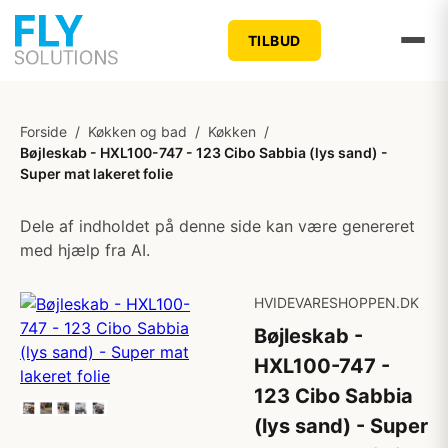
TILBUD
Forside
/
Køkken og bad
/
Køkken
/
Bøjleskab - HXL100-747 - 123 Cibo Sabbia (lys sand) -
Super mat lakeret folie
Dele af indholdet på denne side kan være genereret
med hjælp fra AI.
HVIDEVARESHOPPEN.DK
Bøjleskab -
HXL100-747 -
123 Cibo Sabbia
(lys sand) - Super