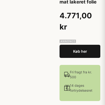
mat lakeret folie
4.771,00
kr
Køb her
Fri fragt fra kr.
500
14 dages
fortrydelsesret