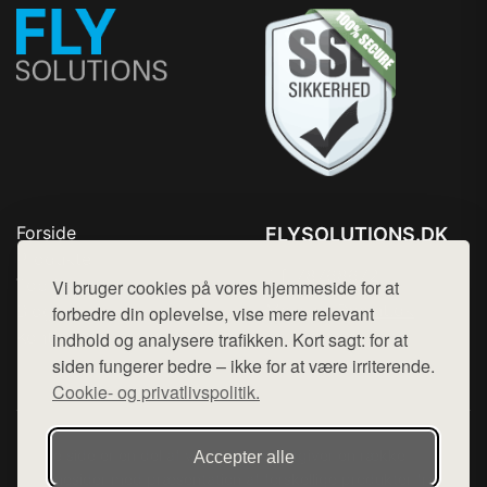
Forside
FLYSOLUTIONS.DK
Produkter
Tlf. 78768672
Top Rabatter
Vi bruger cookies på vores hjemmeside for at
Mail:
hej@want.dk
Blog
forbedre din oplevelse, vise mere relevant
Kontakt
indhold og analysere trafikken. Kort sagt: for at
Cookie- og privatlivspolitik
siden fungerer bedre – ikke for at være irriterende.
Cookie- og privatlivspolitik.
Denne side er en del af want.dk, der udgiver en række
Accepter alle
hjemmesider med præsentation af forskellige produkter fra