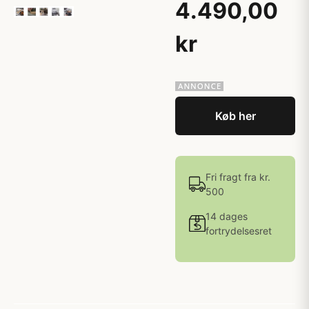
4.490,00
kr
Køb her
Fri fragt fra kr.
500
14 dages
fortrydelsesret