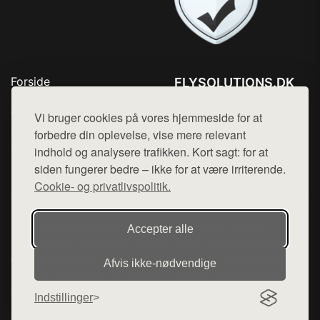
Forside
FLYSOLUTIONS.DK
Produkter
Tlf. 78768672
Top Rabatter
Vi bruger cookies på vores hjemmeside for at
Mail:
hej@want.dk
Blog
forbedre din oplevelse, vise mere relevant
Kontakt
indhold og analysere trafikken. Kort sagt: for at
Cookie- og privatlivspolitik
siden fungerer bedre – ikke for at være irriterende.
Cookie- og privatlivspolitik.
Denne side er en del af want.dk, der udgiver en række
Accepter alle
hjemmesider med præsentation af forskellige produkter fra
diverse webshops. Der sælges ikke varer fra denne side - vi
Afvis ikke‑nødvendige
henviser til de shops, som sælger varen. Vi har heller ikke
varerne på lager.
Indstillinger