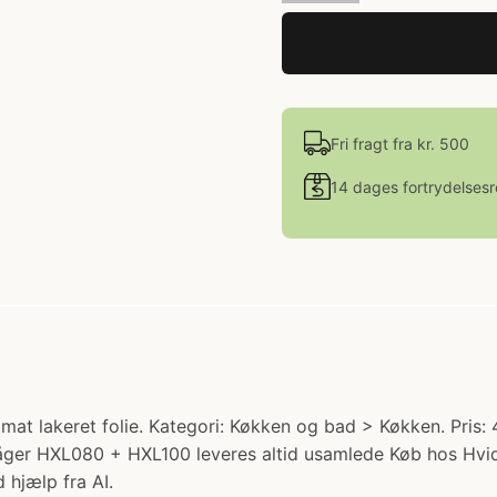
Fri fragt fra kr. 500
14 dages fortrydelsesr
at lakeret folie. Kategori: Køkken og bad > Køkken. Pris: 4
åger HXL080 + HXL100 leveres altid usamlede Køb hos Hvi
 hjælp fra AI.