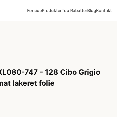
Forside
Produkter
Top Rabatter
Blog
Kontakt
XL080-747 - 128 Cibo Grigio
mat lakeret folie