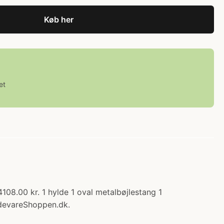
Køb her
et
108.00 kr. 1 hylde 1 oval metalbøjlestang 1
devareShoppen.dk.