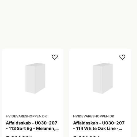
HVIDEVARESHOPPEN.DK
HVIDEVARESHOPPEN.DK
Affaldsskab - U030-207
Affaldsskab - U030-207
- 113 Sort Eg - Melamin,
- 114 White Oak Line -
sort eg
Hvid m/eg ABS-kant