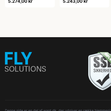
5.274,00 kr
5.243,00 kr
Denne side er en del af want.dk, der udgiver en række hjemmeside