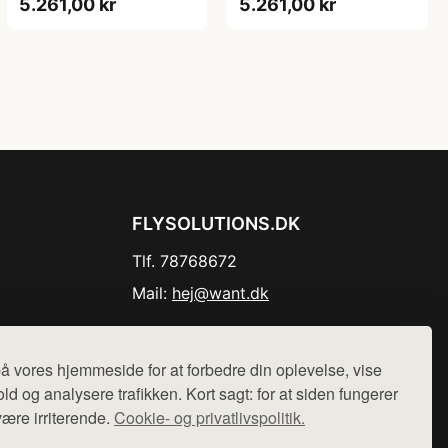
5.261,00 kr
5.261,00 kr
FLYSOLUTIONS.DK
Tlf. 78768672
Mail:
hej@want.dk
Cookie- og privatlivspolitik
å vores hjemmeside for at forbedre din oplevelse, vise
ld og analysere trafikken. Kort sagt: for at siden fungerer
være irriterende.
Cookie- og privatlivspolitik.
r sælges ikke varer fra denne side - vi henviser til de shops,