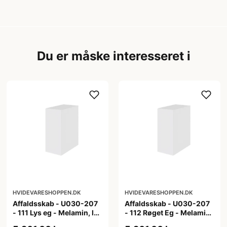
Du er måske interesseret i
HVIDEVARESHOPPEN.DK
HVIDEVARESHOPPEN.DK
Affaldsskab - U030-207
Affaldsskab - U030-207
- 111 Lys eg - Melamin, lys
- 112 Røget Eg - Melamin,
eg
røget eg