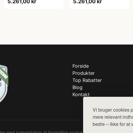
5.261,00 kr
5.261,00 kr
Forside
Produkter
Top Rabatter
Blog
Kontakt
Vi bruger cookies p
mere relevant indho
bedre – ikke for at 
r med præsentation af forskellige produkter fra diverse webshops. De