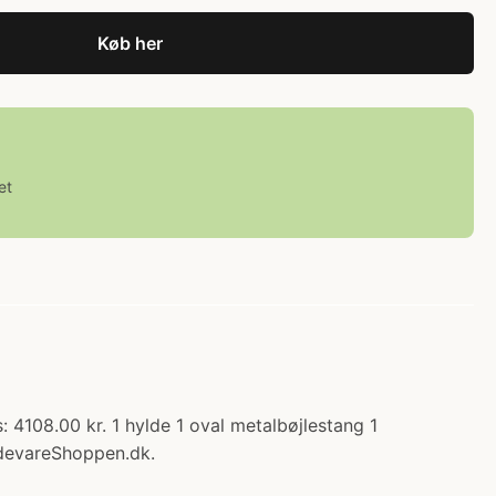
Køb her
et
: 4108.00 kr. 1 hylde 1 oval metalbøjlestang 1
devareShoppen.dk.