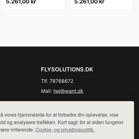
5.261,00 kr
5.261,00 kr
FLYSOLUTIONS.DK
Tlf. 78768672
Mail:
hej@want.dk
Cookie- og privatlivspolitik
å vores hjemmeside for at forbedre din oplevelse, vise
ld og analysere trafikken. Kort sagt: for at siden fungerer
være irriterende.
Cookie- og privatlivspolitik.
r sælges ikke varer fra denne side - vi henviser til de shops,