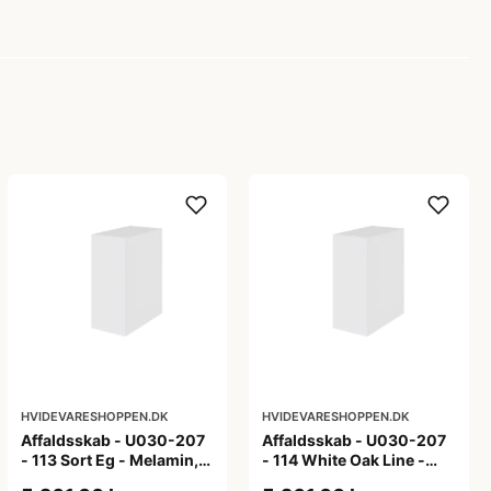
HVIDEVARESHOPPEN.DK
HVIDEVARESHOPPEN.DK
Affaldsskab - U030-207
Affaldsskab - U030-207
- 113 Sort Eg - Melamin,
- 114 White Oak Line -
sort eg
Hvid m/eg ABS-kant