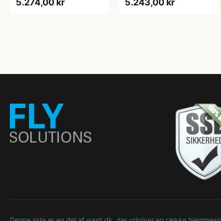
5.274,00 kr
5.243,00 kr
Denne side er en del af want.dk, der udgiver en række hjemmeside