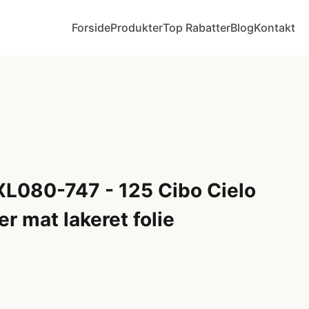
Forside
Produkter
Top Rabatter
Blog
Kontakt
XL080-747 - 125 Cibo Cielo
er mat lakeret folie