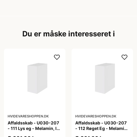
Du er måske interesseret i
HVIDEVARESHOPPEN.DK
HVIDEVARESHOPPEN.DK
Affaldsskab - U030-207
Affaldsskab - U030-207
- 111 Lys eg - Melamin, lys
- 112 Røget Eg - Melamin,
eg
røget eg