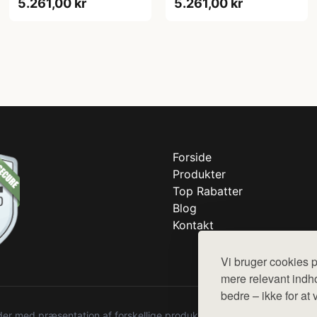
5.261,00 kr
5.261,00 kr
Forside
Produkter
Top Rabatter
Blog
Kontakt
Vi bruger cookies p
mere relevant indho
bedre – ikke for at 
r med præsentation af forskellige produkter fra diverse webshops. De