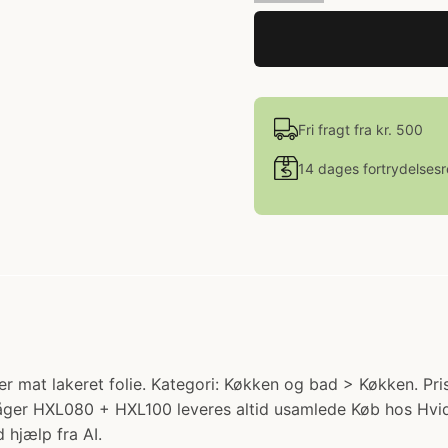
Fri fragt fra kr. 500
14 dages fortrydelsesr
r mat lakeret folie. Kategori: Køkken og bad > Køkken. Pris
åger HXL080 + HXL100 leveres altid usamlede Køb hos Hvi
 hjælp fra AI.