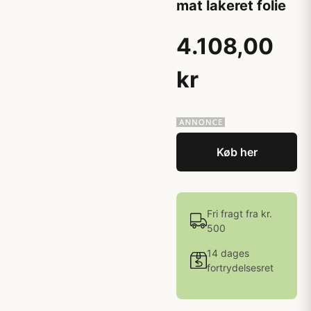
mat lakeret folie
4.108,00
kr
Køb her
Fri fragt fra kr.
500
14 dages
fortrydelsesret