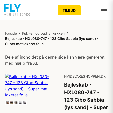
TILBUD
Forside
/
Køkken og bad
/
Køkken
/
Bøjleskab - HXL080-747 - 123 Cibo Sabbia (lys sand) -
Super mat lakeret folie
Dele af indholdet på denne side kan være genereret
med hjælp fra AI.
HVIDEVARESHOPPEN.DK
Bøjleskab -
HXL080-747 -
123 Cibo Sabbia
(lys sand) - Super