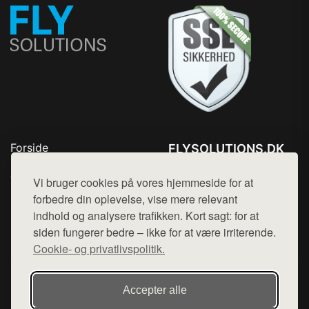
Forside
FLYSOLUTIONS.DK
Produkter
Tlf. 78768672
Top Rabatter
Vi bruger cookies på vores hjemmeside for at
Mail:
hej@want.dk
Blog
forbedre din oplevelse, vise mere relevant
Kontakt
indhold og analysere trafikken. Kort sagt: for at
Cookie- og privatlivspolitik
siden fungerer bedre – ikke for at være irriterende.
Cookie- og privatlivspolitik.
Denne side er en del af want.dk, der udgiver en række
Accepter alle
hjemmesider med præsentation af forskellige produkter fra