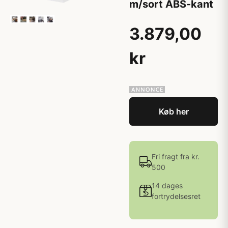
m/sort ABS-kant
3.879,00
kr
Køb her
Fri fragt fra kr.
500
14 dages
fortrydelsesret