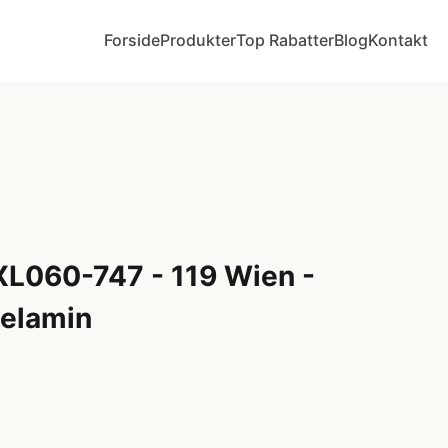
Forside
Produkter
Top Rabatter
Blog
Kontakt
XL060-747 - 119 Wien -
melamin