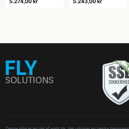
5.274,00 kr
5.243,00 kr
Denne side er en del af want.dk, der udgiver en række hjemmeside