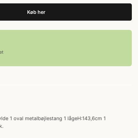
Køb her
et
ylde 1 oval metalbøjlestang 1 lågeH:143,6cm 1
k.