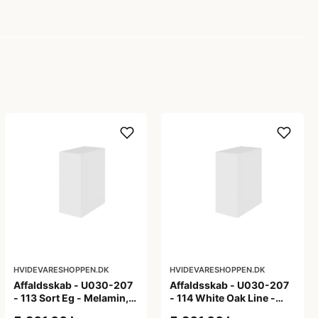
HVIDEVARESHOPPEN.DK
HVIDEVARESHOPPEN.DK
Affaldsskab - U030-207
Affaldsskab - U030-207
- 113 Sort Eg - Melamin,
- 114 White Oak Line -
sort eg
Hvid m/eg ABS-kant