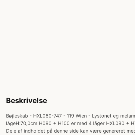
Beskrivelse
Bøjleskab - HXL060-747 - 119 Wien - Lystonet eg melamin
lågeH:70,0cm H080 + H100 er med 4 låger HXL080 + HX
Dele af indholdet på denne side kan være genereret med