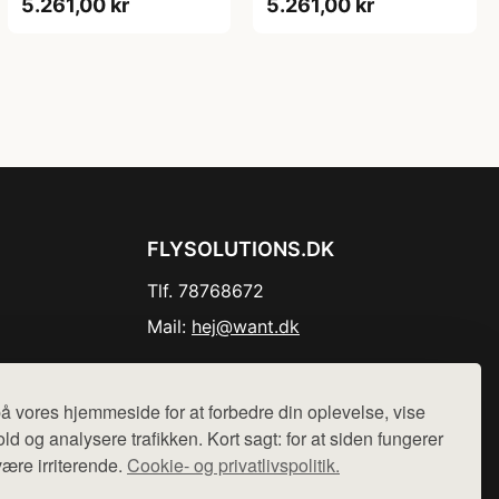
5.261,00 kr
5.261,00 kr
FLYSOLUTIONS.DK
Tlf. 78768672
Mail:
hej@want.dk
Cookie- og privatlivspolitik
å vores hjemmeside for at forbedre din oplevelse, vise
ld og analysere trafikken. Kort sagt: for at siden fungerer
være irriterende.
Cookie- og privatlivspolitik.
r sælges ikke varer fra denne side - vi henviser til de shops,