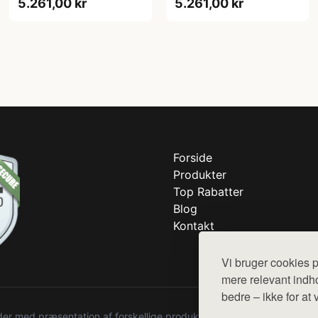
5.261,00 kr
5.261,00 kr
Forside
Produkter
Top Rabatter
Blog
Kontakt
Vi bruger cookies p
mere relevant indho
bedre – ikke for at 
r med præsentation af forskellige produkter fra diverse webshops. De