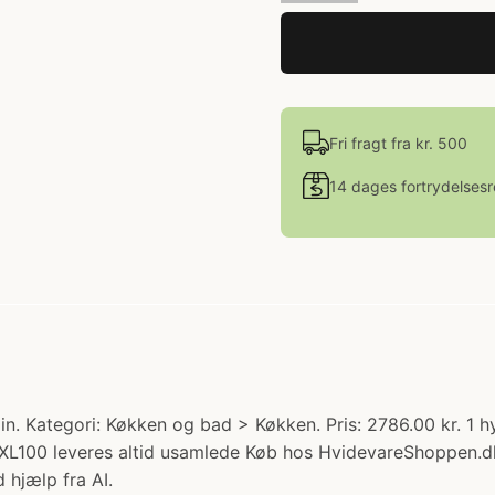
Fri fragt fra kr. 500
14 dages fortrydelsesr
. Kategori: Køkken og bad > Køkken. Pris: 2786.00 kr. 1 h
L100 leveres altid usamlede Køb hos HvidevareShoppen.d
 hjælp fra AI.