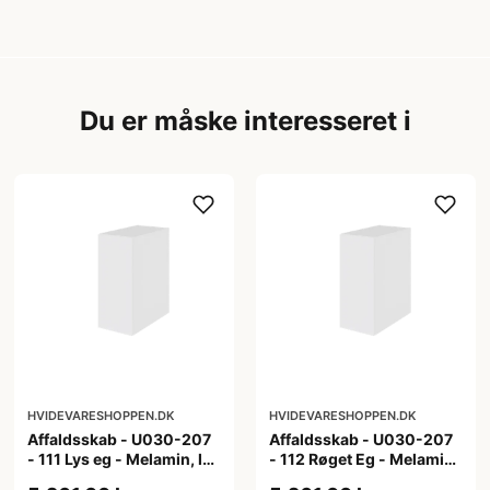
Du er måske interesseret i
HVIDEVARESHOPPEN.DK
HVIDEVARESHOPPEN.DK
Affaldsskab - U030-207
Affaldsskab - U030-207
- 111 Lys eg - Melamin, lys
- 112 Røget Eg - Melamin,
eg
røget eg