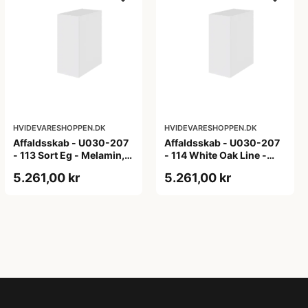
HVIDEVARESHOPPEN.DK
HVIDEVARESHOPPEN.DK
Affaldsskab - U030-207
Affaldsskab - U030-207
- 113 Sort Eg - Melamin,
- 114 White Oak Line -
sort eg
Hvid m/eg ABS-kant
5.261,00 kr
5.261,00 kr