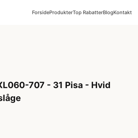
Forside
Produkter
Top Rabatter
Blog
Kontakt
XL060-707 - 31 Pisa - Hvid
gslåge