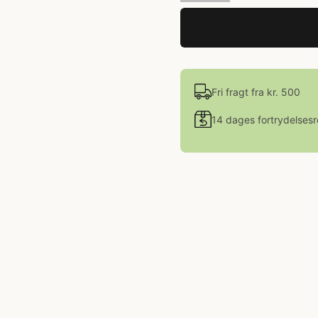
Fri fragt fra kr. 500
14 dages fortrydelsesr