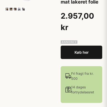
mat lakeret folie
2.957,00
kr
Køb her
Fri fragt fra kr.
500
14 dages
fortrydelsesret