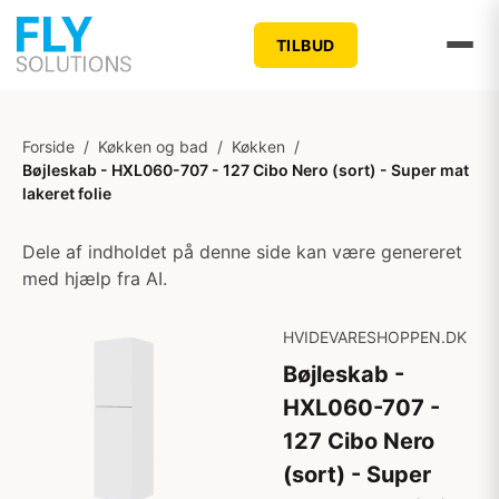
TILBUD
Forside
/
Køkken og bad
/
Køkken
/
Bøjleskab - HXL060-707 - 127 Cibo Nero (sort) - Super mat
lakeret folie
Dele af indholdet på denne side kan være genereret
med hjælp fra AI.
HVIDEVARESHOPPEN.DK
Bøjleskab -
HXL060-707 -
127 Cibo Nero
(sort) - Super