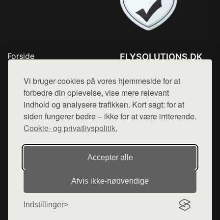
Forside
FLYSOLUTIONS.DK
Produkter
Tlf. 78768672
Top Rabatter
Vi bruger cookies på vores hjemmeside for at
Mail:
hej@want.dk
Blog
forbedre din oplevelse, vise mere relevant
Kontakt
indhold og analysere trafikken. Kort sagt: for at
Cookie- og privatlivspolitik
siden fungerer bedre – ikke for at være irriterende.
Cookie- og privatlivspolitik.
Denne side er en del af want.dk, der udgiver en række
Accepter alle
hjemmesider med præsentation af forskellige produkter fra
diverse webshops. Der sælges ikke varer fra denne side - vi
Afvis ikke‑nødvendige
henviser til de shops, som sælger varen. Vi har heller ikke
varerne på lager.
Indstillinger