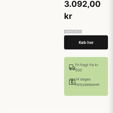
3.092,00
kr
Køb her
Fri fragt fra kr.
500
14 dages
fortrydelsesret