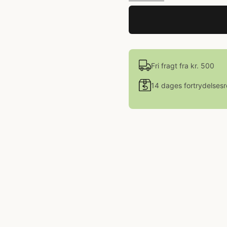
Fri fragt fra kr. 500
14 dages fortrydelsesr