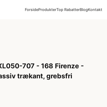
Forside
Produkter
Top Rabatter
Blog
Kontakt
XL050-707 - 168 Firenze -
ssiv trækant, grebsfri