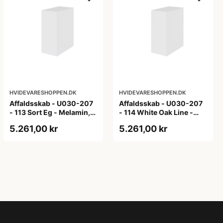
HVIDEVARESHOPPEN.DK
HVIDEVARESHOPPEN.DK
Affaldsskab - U030-207
Affaldsskab - U030-207
- 113 Sort Eg - Melamin,
- 114 White Oak Line -
sort eg
Hvid m/eg ABS-kant
5.261,00 kr
5.261,00 kr