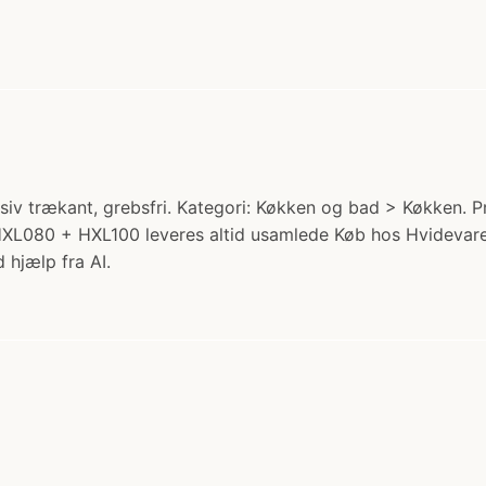
v trækant, grebsfri. Kategori: Køkken og bad > Køkken. Pris
HXL080 + HXL100 leveres altid usamlede Køb hos Hvidevar
 hjælp fra AI.