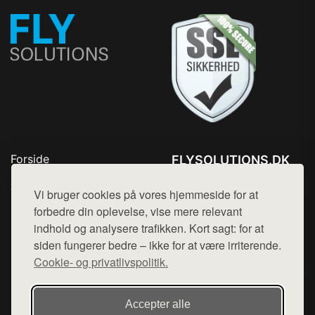
Forside
FLYSOLUTIONS.DK
Produkter
Tlf. 78768672
Top Rabatter
Vi bruger cookies på vores hjemmeside for at
Mail:
hej@want.dk
Blog
forbedre din oplevelse, vise mere relevant
Kontakt
indhold og analysere trafikken. Kort sagt: for at
Cookie- og privatlivspolitik
siden fungerer bedre – ikke for at være irriterende.
Cookie- og privatlivspolitik.
Denne side er en del af want.dk, der udgiver en række
Accepter alle