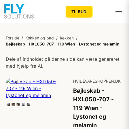
TILBUD
Forside
/
Køkken og bad
/
Køkken
/
Bøjleskab - HXL050-707 - 119 Wien - Lystonet eg melamin
Dele af indholdet på denne side kan være genereret
med hjælp fra AI.
HVIDEVARESHOPPEN.DK
Bøjleskab -
HXL050-707 -
119 Wien -
Lystonet eg
melamin