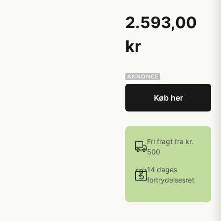
2.593,00
kr
Køb her
Fri fragt fra kr.
500
14 dages
fortrydelsesret