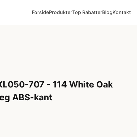
Forside
Produkter
Top Rabatter
Blog
Kontakt
XL050-707 - 114 White Oak
/eg ABS-kant