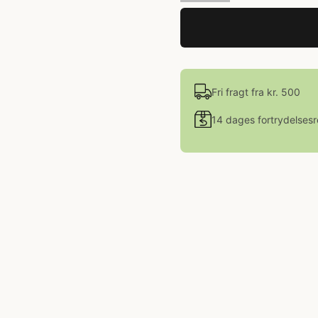
Fri fragt fra kr. 500
14 dages fortrydelsesr