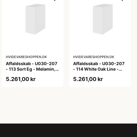
HVIDEVARESHOPPEN.DK
HVIDEVARESHOPPEN.DK
Affaldsskab - U030-207
Affaldsskab - U030-207
- 113 Sort Eg - Melamin,
- 114 White Oak Line -
sort eg
Hvid m/eg ABS-kant
5.261,00 kr
5.261,00 kr