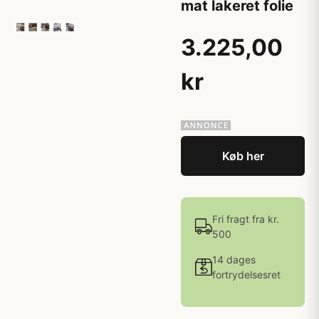
mat lakeret folie
3.225,00
kr
Køb her
Fri fragt fra kr.
500
14 dages
fortrydelsesret