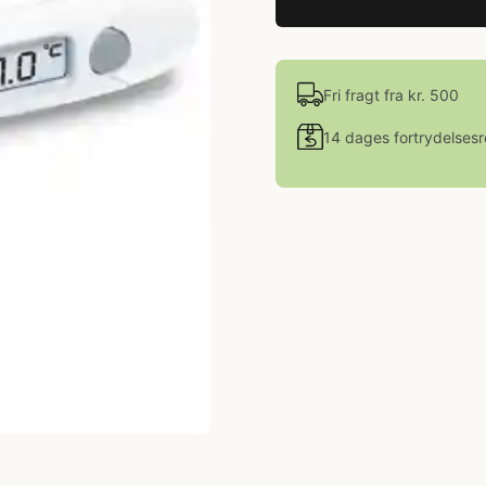
Fri fragt fra kr. 500
14 dages fortrydelsesr