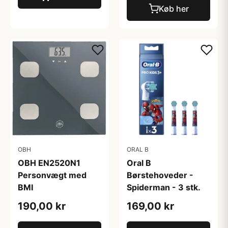
Køb her
OBH
ORAL B
OBH EN2520N1
Oral B
Personvægt med
Børstehoveder -
BMI
Spiderman - 3 stk.
190,00 kr
169,00 kr