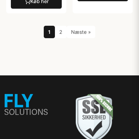
Køb her
1
2
Næste »