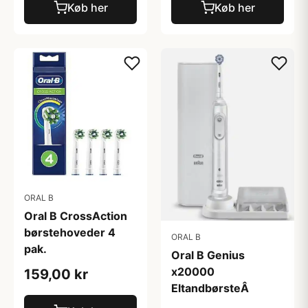
Køb her
Køb her
ORAL B
Oral B CrossAction
børstehoveder 4
ORAL B
pak.
Oral B Genius
x20000
159,00 kr
EltandbørsteÂ