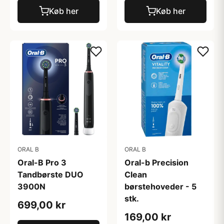
Køb her
Køb her
ORAL B
ORAL B
Oral-B Pro 3
Oral-b Precision
Tandbørste DUO
Clean
3900N
børstehoveder - 5
stk.
699,00 kr
169,00 kr