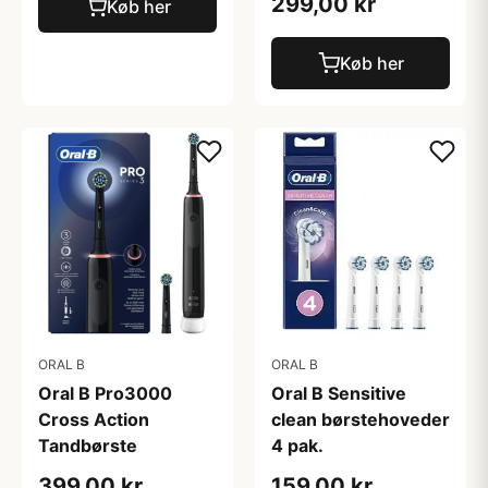
299,00 kr
Køb her
Køb her
ORAL B
ORAL B
Oral B Pro3000
Oral B Sensitive
Cross Action
clean børstehoveder
Tandbørste
4 pak.
399,00 kr
159,00 kr