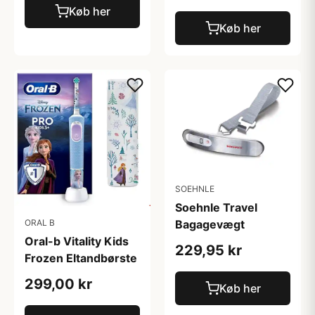
Køb her
Køb her
SOEHNLE
Soehnle Travel
Bagagevægt
ORAL B
Oral-b Vitality Kids
229,95 kr
Frozen Eltandbørste
299,00 kr
Køb her