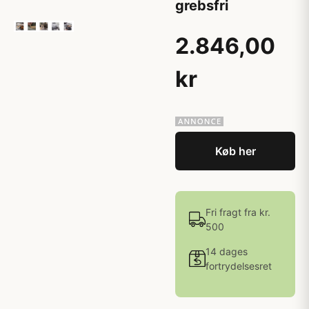
grebsfri
2.846,00
kr
Køb her
Fri fragt fra kr.
500
14 dages
fortrydelsesret