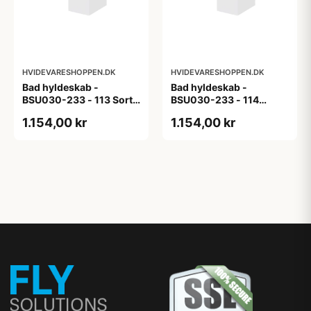
HVIDEVARESHOPPEN.DK
HVIDEVARESHOPPEN.DK
Bad hyldeskab -
Bad hyldeskab -
BSU030-233 - 113 Sort
BSU030-233 - 114
Eg - Melamin, sort eg
White Oak Line - Hvid
1.154,00 kr
1.154,00 kr
m/eg ABS-kant