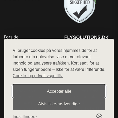
Forside
FLYSOLUTIONS.DK
Produkter
Tlf. 78768672
Top Rabatter
Vi bruger cookies på vores hjemmeside for at
Mail:
hej@want.dk
Blog
forbedre din oplevelse, vise mere relevant
Kontakt
indhold og analysere trafikken. Kort sagt: for at
Cookie- og privatlivspolitik
siden fungerer bedre – ikke for at være irriterende.
Cookie- og privatlivspolitik.
Denne side er en del af want.dk, der udgiver en række
Accepter alle
hjemmesider med præsentation af forskellige produkter fra
diverse webshops. Der sælges ikke varer fra denne side - vi
Afvis ikke‑nødvendige
henviser til de shops, som sælger varen. Vi har heller ikke
varerne på lager.
Indstillinger