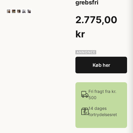
grebsfri
2.775,00
kr
Køb her
Fri fragt fra kr.
500
14 dages
fortrydelsesret