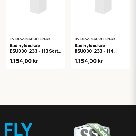
HVIDEVARESHOPPEN.DK
HVIDEVARESHOPPEN.DK
Bad hyldeskab -
Bad hyldeskab -
BSU030-233 - 113 Sort
BSU030-233 - 114
Eg - Melamin, sort eg
White Oak Line - Hvid
1.154,00 kr
1.154,00 kr
m/eg ABS-kant