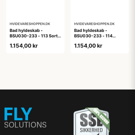
HVIDEVARESHOPPEN.DK
HVIDEVARESHOPPEN.DK
Bad hyldeskab -
Bad hyldeskab -
BSU030-233 - 113 Sort
BSU030-233 - 114
Eg - Melamin, sort eg
White Oak Line - Hvid
1.154,00 kr
1.154,00 kr
m/eg ABS-kant