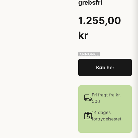
grebsfri
1.255,00
kr
Køb her
Fri fragt fra kr.
500
14 dages
fortrydelsesret