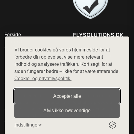
Forside
FLYSOLUTIONS.DK
Produkter
Tlf. 78768672
Top Rabatter
Vi bruger cookies på vores hjemmeside for at
Mail:
hej@want.dk
Blog
forbedre din oplevelse, vise mere relevant
Kontakt
indhold og analysere trafikken. Kort sagt: for at
Cookie- og privatlivspolitik
siden fungerer bedre – ikke for at være irriterende.
Cookie- og privatlivspolitik.
Denne side er en del af want.dk, der udgiver en række
Accepter alle
hjemmesider med præsentation af forskellige produkter fra
diverse webshops. Der sælges ikke varer fra denne side - vi
Afvis ikke‑nødvendige
henviser til de shops, som sælger varen. Vi har heller ikke
varerne på lager.
Indstillinger