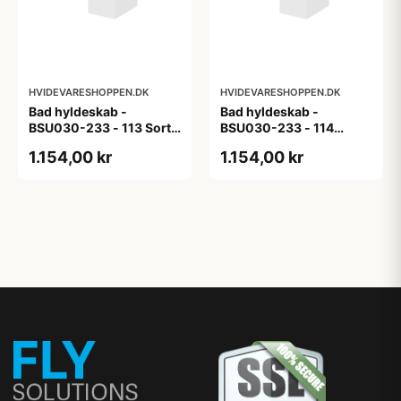
HVIDEVARESHOPPEN.DK
HVIDEVARESHOPPEN.DK
Bad hyldeskab -
Bad hyldeskab -
BSU030-233 - 113 Sort
BSU030-233 - 114
Eg - Melamin, sort eg
White Oak Line - Hvid
1.154,00 kr
1.154,00 kr
m/eg ABS-kant