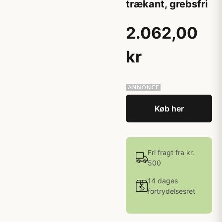
trækant, grebsfri
2.062,00
kr
Køb her
Fri fragt fra kr.
500
14 dages
fortrydelsesret