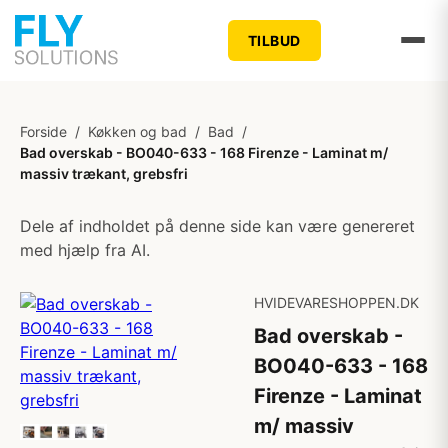
TILBUD
Forside
/
Køkken og bad
/
Bad
/
Bad overskab - BO040-633 - 168 Firenze - Laminat m/
massiv trækant, grebsfri
Dele af indholdet på denne side kan være genereret
med hjælp fra AI.
HVIDEVARESHOPPEN.DK
Bad overskab -
BO040-633 - 168
Firenze - Laminat
m/ massiv