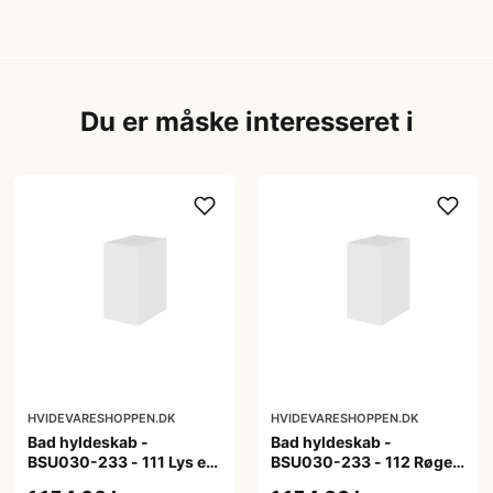
Du er måske interesseret i
HVIDEVARESHOPPEN.DK
HVIDEVARESHOPPEN.DK
Bad hyldeskab -
Bad hyldeskab -
BSU030-233 - 111 Lys eg
BSU030-233 - 112 Røget
- Melamin, lys eg
Eg - Melamin, røget eg