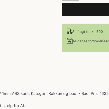
Fri fragt fra kr. 500
14 dages fortrydelsesr
1mm ABS kant. Kategori: Køkken og bad > Bad. Pris: 1632.
 hjælp fra AI.