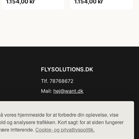
1.154,00 kr
1.154,00 kr
ABS-kant
FLYSOLUTIONS.DK
Tlf. 78768672
Mail:
hej@want.dk
Cookie- og privatlivspolitik
å vores hjemmeside for at forbedre din oplevelse, vise
ld og analysere trafikken. Kort sagt: for at siden fungerer
være irriterende.
Cookie- og privatlivspolitik.
r sælges ikke varer fra denne side - vi henviser til de shops,