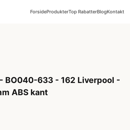
Forside
Produkter
Top Rabatter
Blog
Kontakt
- BO040-633 - 162 Liverpool -
mm ABS kant