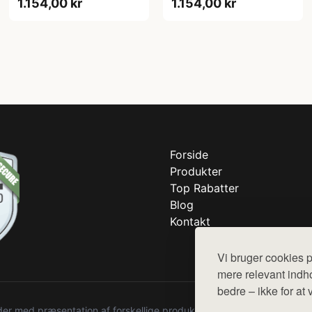
1.154,00 kr
1.154,00 kr
Forside
Produkter
Top Rabatter
Blog
Kontakt
Vi bruger cookies p
mere relevant indho
bedre – ikke for at 
r med præsentation af forskellige produkter fra diverse webshops. De