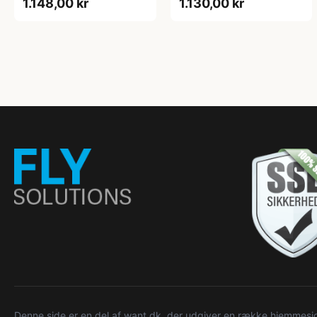
1.148,00 kr
1.130,00 kr
Denne side er en del af want.dk, der udgiver en række hjemmeside