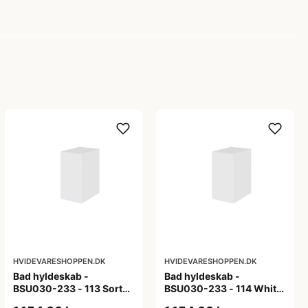
HVIDEVARESHOPPEN.DK
HVIDEVARESHOPPEN.DK
Bad hyldeskab -
Bad hyldeskab -
BSU030-233 - 113 Sort
BSU030-233 - 114 White
Eg - Melamin, sort eg
Oak Line - Hvid m/eg