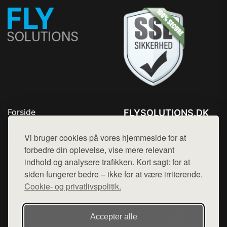
Forside
FLYSOLUTIONS.DK
Produkter
Tlf. 78768672
Top Rabatter
Vi bruger cookies på vores hjemmeside for at
Mail:
hej@want.dk
Blog
forbedre din oplevelse, vise mere relevant
Kontakt
indhold og analysere trafikken. Kort sagt: for at
Cookie- og privatlivspolitik
siden fungerer bedre – ikke for at være irriterende.
Cookie- og privatlivspolitik.
Denne side er en del af want.dk, der udgiver en række
Accepter alle
hjemmesider med præsentation af forskellige produkter fra