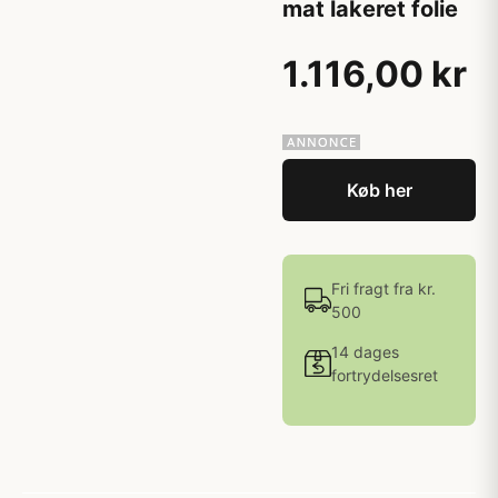
mat lakeret folie
1.116,00 kr
Køb her
Fri fragt fra kr.
500
14 dages
fortrydelsesret