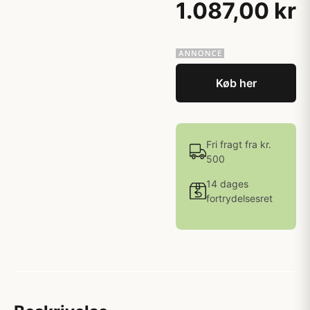
1.087,00 kr
Køb her
Fri fragt fra kr.
500
14 dages
fortrydelsesret