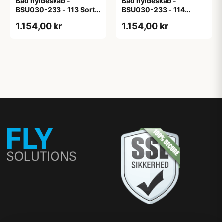
Bad hyldeskab -
Bad hyldeskab -
BSU030-233 - 113 Sort
BSU030-233 - 114
Eg - Melamin, sort eg
White Oak Line - Hvid
1.154,00 kr
1.154,00 kr
m/eg ABS-kant