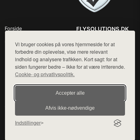
Forside
FLYSOLUTIONS.DK
Produkter
Tlf. 78768672
Top Rabatter
Vi bruger cookies på vores hjemmeside for at
Mail:
hej@want.dk
Blog
forbedre din oplevelse, vise mere relevant
Kontakt
indhold og analysere trafikken. Kort sagt: for at
Cookie- og privatlivspolitik
siden fungerer bedre – ikke for at være irriterende.
Cookie- og privatlivspolitik.
Denne side er en del af want.dk, der udgiver en række
Accepter alle
hjemmesider med præsentation af forskellige produkter fra
diverse webshops. Der sælges ikke varer fra denne side - vi
Afvis ikke‑nødvendige
henviser til de shops, som sælger varen. Vi har heller ikke
varerne på lager.
Indstillinger
© 2026 flysolutions.dk. Alle rettigheder forbeholdes.