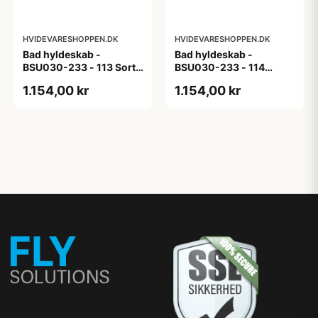
HVIDEVARESHOPPEN.DK
HVIDEVARESHOPPEN.DK
Bad hyldeskab -
Bad hyldeskab -
BSU030-233 - 113 Sort
BSU030-233 - 114
Eg - Melamin, sort eg
White Oak Line - Hvid
1.154,00 kr
1.154,00 kr
m/eg ABS-kant