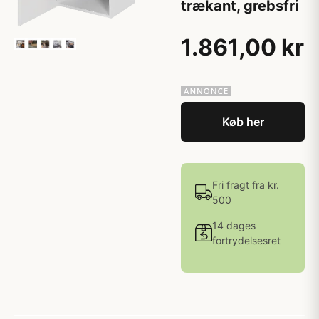
trækant, grebsfri
1.861,00 kr
Køb her
Fri fragt fra kr.
500
14 dages
fortrydelsesret