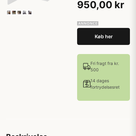
950,00 kr
Køb her
Fri fragt fra kr.
500
14 dages
fortrydelsesret