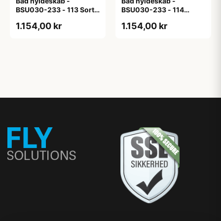
Bad hyldeskab -
Bad hyldeskab -
BSU030-233 - 113 Sort
BSU030-233 - 114
Eg - Melamin, sort eg
White Oak Line - Hvid
1.154,00 kr
1.154,00 kr
m/eg ABS-kant