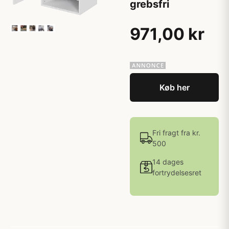
grebsfri
971,00 kr
Køb her
Fri fragt fra kr.
500
14 dages
fortrydelsesret