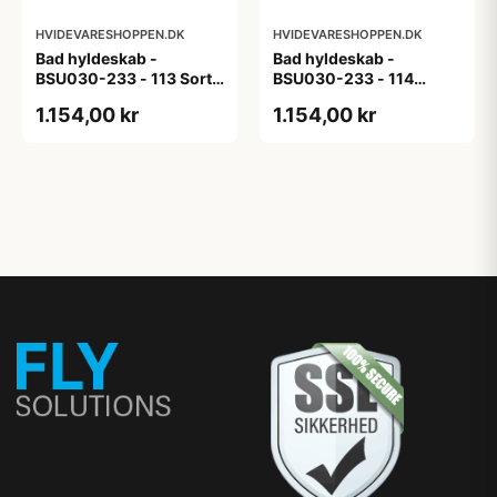
HVIDEVARESHOPPEN.DK
HVIDEVARESHOPPEN.DK
Bad hyldeskab -
Bad hyldeskab -
BSU030-233 - 113 Sort
BSU030-233 - 114
Eg - Melamin, sort eg
White Oak Line - Hvid
1.154,00 kr
1.154,00 kr
m/eg ABS-kant