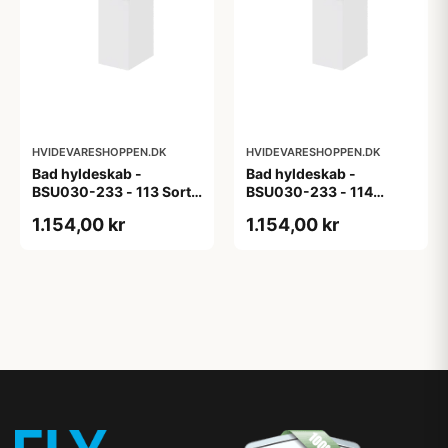
HVIDEVARESHOPPEN.DK
HVIDEVARESHOPPEN.DK
Bad hyldeskab -
Bad hyldeskab -
BSU030-233 - 113 Sort
BSU030-233 - 114
Eg - Melamin, sort eg
White Oak Line - Hvid
1.154,00 kr
1.154,00 kr
m/eg ABS-kant