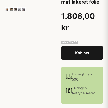
mat lakeret folie
1.808,00
kr
Køb her
Fri fragt fra kr.
500
14 dages
fortrydelsesret