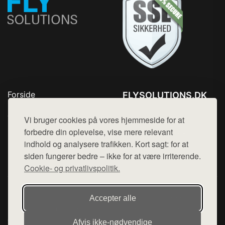
Forside
FLYSOLUTIONS.DK
Produkter
Tlf. 78768672
Top Rabatter
Vi bruger cookies på vores hjemmeside for at
Mail:
hej@want.dk
Blog
forbedre din oplevelse, vise mere relevant
Kontakt
indhold og analysere trafikken. Kort sagt: for at
Cookie- og privatlivspolitik
siden fungerer bedre – ikke for at være irriterende.
Cookie- og privatlivspolitik.
Denne side er en del af want.dk, der udgiver en række
Accepter alle
hjemmesider med præsentation af forskellige produkter fra
diverse webshops. Der sælges ikke varer fra denne side - vi
Afvis ikke‑nødvendige