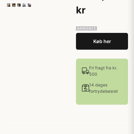
kr
Køb her
Fri fragt fra kr.
500
14 dages
fortrydelsesret