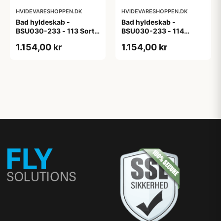
HVIDEVARESHOPPEN.DK
HVIDEVARESHOPPEN.DK
Bad hyldeskab -
Bad hyldeskab -
BSU030-233 - 113 Sort
BSU030-233 - 114
Eg - Melamin, sort eg
White Oak Line - Hvid
1.154,00 kr
1.154,00 kr
m/eg ABS-kant