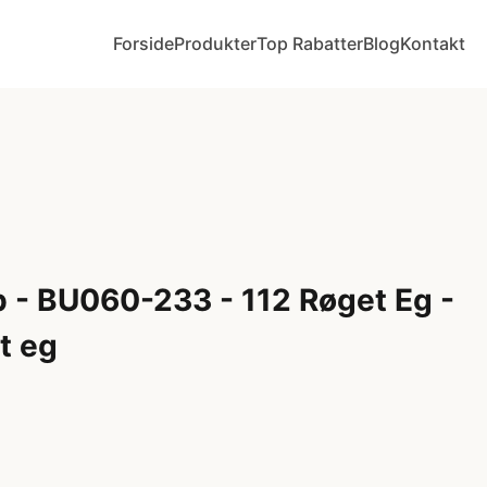
Forside
Produkter
Top Rabatter
Blog
Kontakt
 - BU060-233 - 112 Røget Eg -
t eg