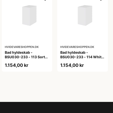
HVIDEVARESHOPPEN.DK
HVIDEVARESHOPPEN.DK
Bad hyldeskab -
Bad hyldeskab -
BSU030-233 - 113 Sort
BSU030-233 - 114 White
Eg - Melamin, sort eg
Oak Line - Hvid m/eg
1.154,00 kr
1.154,00 kr
ABS-kant