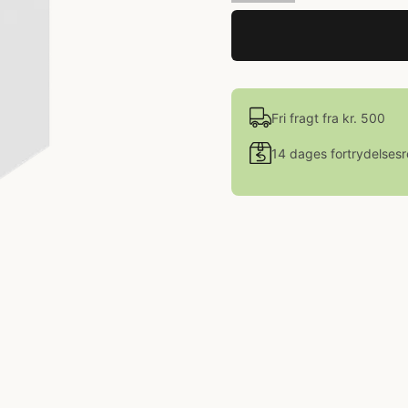
Fri fragt fra kr. 500
14 dages fortrydelsesr