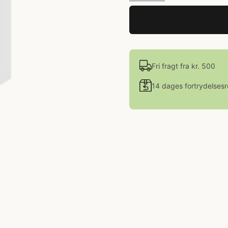
Fri fragt fra kr. 500
14 dages fortrydelsesr