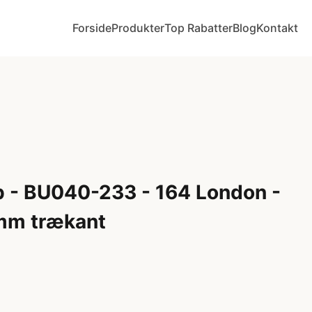
Forside
Produkter
Top Rabatter
Blog
Kontakt
b - BU040-233 - 164 London -
mm trækant