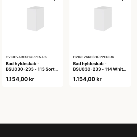
HVIDEVARESHOPPEN.DK
HVIDEVARESHOPPEN.DK
Bad hyldeskab -
Bad hyldeskab -
BSU030-233 - 113 Sort
BSU030-233 - 114 White
Eg - Melamin, sort eg
Oak Line - Hvid m/eg
1.154,00 kr
1.154,00 kr
ABS-kant