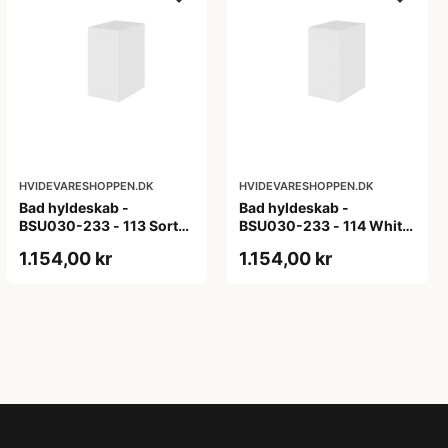
HVIDEVARESHOPPEN.DK
HVIDEVARESHOPPEN.DK
Bad hyldeskab -
Bad hyldeskab -
BSU030-233 - 113 Sort
BSU030-233 - 114 White
Eg - Melamin, sort eg
Oak Line - Hvid m/eg
1.154,00 kr
1.154,00 kr
ABS-kant