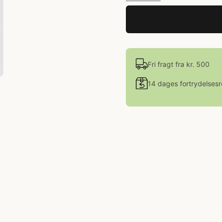
Fri fragt fra kr. 500
14 dages fortrydelsesr