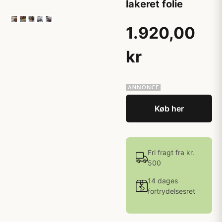
lakeret folie
1.920,00
kr
Køb her
Fri fragt fra kr.
500
14 dages
fortrydelsesret