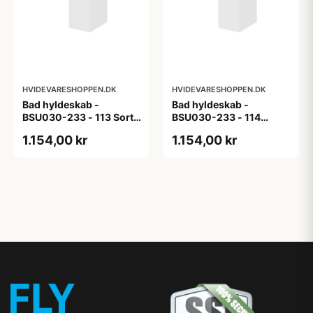
HVIDEVARESHOPPEN.DK
HVIDEVARESHOPPEN.DK
Bad hyldeskab -
Bad hyldeskab -
BSU030-233 - 113 Sort
BSU030-233 - 114
Eg - Melamin, sort eg
White Oak Line - Hvid
1.154,00 kr
1.154,00 kr
m/eg ABS-kant