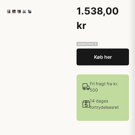
1.538,00
kr
Køb her
Fri fragt fra kr.
500
14 dages
fortrydelsesret