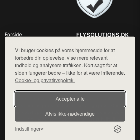
Forside
FLYSOLUTIONS.DK
Produkter
Tlf. 78768672
Top Rabatter
Vi bruger cookies på vores hjemmeside for at
Mail:
hej@want.dk
Blog
forbedre din oplevelse, vise mere relevant
Kontakt
indhold og analysere trafikken. Kort sagt: for at
Cookie- og privatlivspolitik
siden fungerer bedre – ikke for at være irriterende.
Cookie- og privatlivspolitik.
Denne side er en del af want.dk, der udgiver en række
Accepter alle
hjemmesider med præsentation af forskellige produkter fra
diverse webshops. Der sælges ikke varer fra denne side - vi
Afvis ikke‑nødvendige
henviser til de shops, som sælger varen. Vi har heller ikke
varerne på lager.
Indstillinger
© 2026 flysolutions.dk. Alle rettigheder forbeholdes.