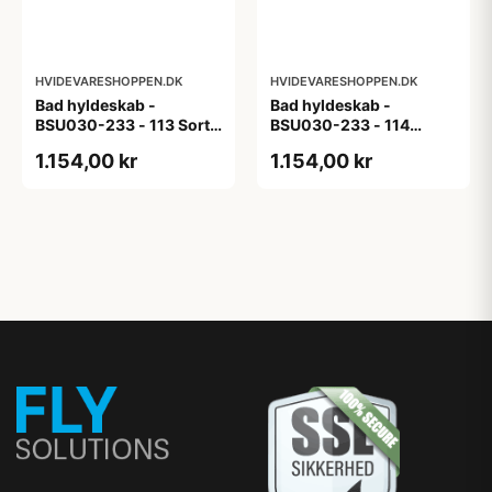
HVIDEVARESHOPPEN.DK
HVIDEVARESHOPPEN.DK
Bad hyldeskab -
Bad hyldeskab -
BSU030-233 - 113 Sort
BSU030-233 - 114
Eg - Melamin, sort eg
White Oak Line - Hvid
1.154,00 kr
1.154,00 kr
m/eg ABS-kant