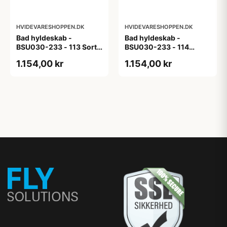
HVIDEVARESHOPPEN.DK
HVIDEVARESHOPPEN.DK
Bad hyldeskab -
Bad hyldeskab -
BSU030-233 - 113 Sort
BSU030-233 - 114
Eg - Melamin, sort eg
White Oak Line - Hvid
1.154,00 kr
1.154,00 kr
m/eg ABS-kant