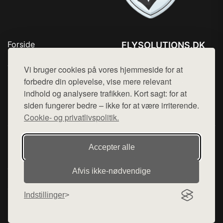
Forside
FLYSOLUTIONS.DK
Produkter
Tlf. 78768672
Top Rabatter
Vi bruger cookies på vores hjemmeside for at
Mail:
hej@want.dk
Blog
forbedre din oplevelse, vise mere relevant
Kontakt
indhold og analysere trafikken. Kort sagt: for at
Cookie- og privatlivspolitik
siden fungerer bedre – ikke for at være irriterende.
Cookie- og privatlivspolitik.
Denne side er en del af want.dk, der udgiver en række
Accepter alle
hjemmesider med præsentation af forskellige produkter fra
diverse webshops. Der sælges ikke varer fra denne side - vi
Afvis ikke‑nødvendige
henviser til de shops, som sælger varen. Vi har heller ikke
varerne på lager.
Indstillinger
© 2026 flysolutions.dk. Alle rettigheder forbeholdes.