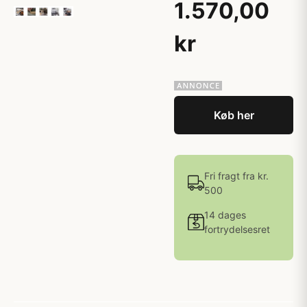
1.570,00
kr
Køb her
Fri fragt fra kr.
500
14 dages
fortrydelsesret