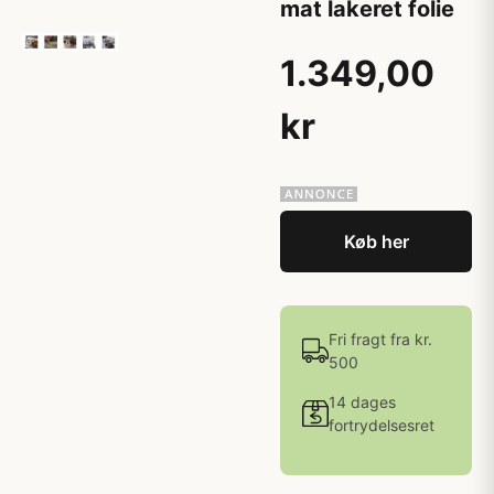
mat lakeret folie
1.349,00
kr
Køb her
Fri fragt fra kr.
500
14 dages
fortrydelsesret