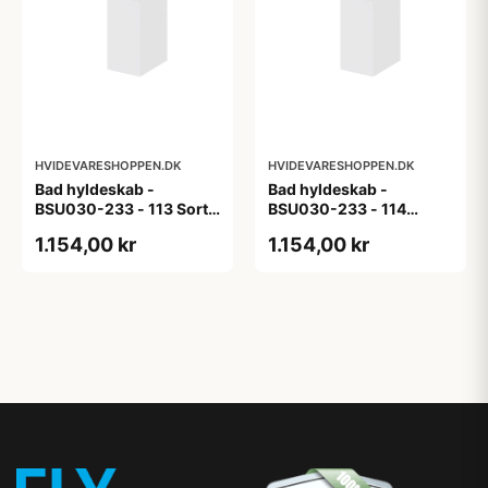
HVIDEVARESHOPPEN.DK
HVIDEVARESHOPPEN.DK
Bad hyldeskab -
Bad hyldeskab -
BSU030-233 - 113 Sort
BSU030-233 - 114
Eg - Melamin, sort eg
White Oak Line - Hvid
1.154,00 kr
1.154,00 kr
m/eg ABS-kant