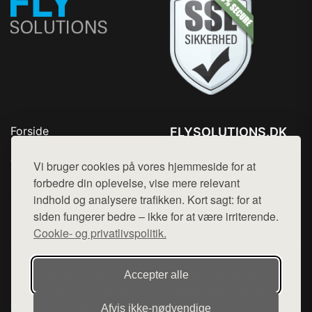
Forside
FLYSOLUTIONS.DK
Produkter
Tlf. 78768672
Top Rabatter
Vi bruger cookies på vores hjemmeside for at
Mail:
hej@want.dk
Blog
forbedre din oplevelse, vise mere relevant
Kontakt
indhold og analysere trafikken. Kort sagt: for at
Cookie- og privatlivspolitik
siden fungerer bedre – ikke for at være irriterende.
Cookie- og privatlivspolitik.
Denne side er en del af want.dk, der udgiver en række
Accepter alle
hjemmesider med præsentation af forskellige produkter fra
diverse webshops. Der sælges ikke varer fra denne side - vi
Afvis ikke‑nødvendige