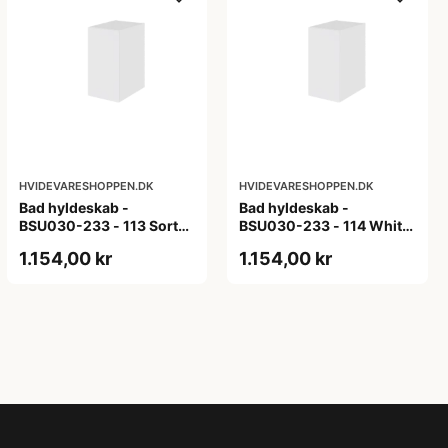
HVIDEVARESHOPPEN.DK
HVIDEVARESHOPPEN.DK
Bad hyldeskab -
Bad hyldeskab -
BSU030-233 - 113 Sort
BSU030-233 - 114 White
Eg - Melamin, sort eg
Oak Line - Hvid m/eg
1.154,00 kr
1.154,00 kr
ABS-kant