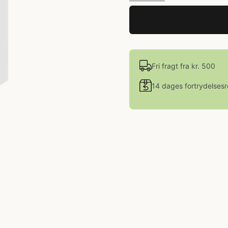
Fri fragt fra kr. 500
14 dages fortrydelsesr