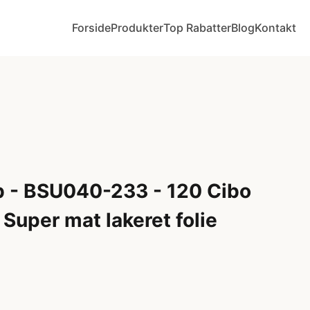
Forside
Produkter
Top Rabatter
Blog
Kontakt
b - BSU040-233 - 120 Cibo
 Super mat lakeret folie